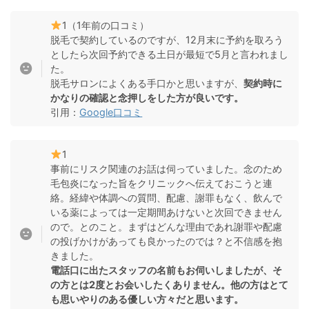
1（1年前の口コミ）
脱毛で契約しているのですが、12月末に予約を取ろう
としたら次回予約できる土日が最短で5月と言われまし
た。
脱毛サロンによくある手口かと思いますが、
契約時に
かなりの確認と念押しをした方が良いです。
引用：
Google口コミ
1
事前にリスク関連のお話は伺っていました。念のため
毛包炎になった旨をクリニックへ伝えておこうと連
絡。経緯や体調への質問、配慮、謝罪もなく、飲んで
いる薬によっては一定期間あけないと次回できません
ので。とのこと。まずはどんな理由であれ謝罪や配慮
の投げかけがあっても良かったのでは？と不信感を抱
きました。
電話口に出たスタッフの名前もお伺いしましたが、そ
の方とは2度とお会いしたくありません。他の方はとて
も思いやりのある優しい方々だと思います。