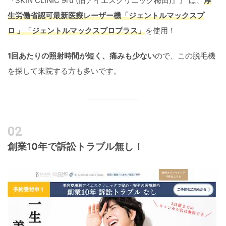
『SKIN CLINIC 9ru (旧アイエスクリニック梅田)』』 は、
厚
生労働省認可最新医療レーザー機
「ジェントルマックスプ
ロ 」「ジェントルマックスプロプラス」
を使用！
1回あたりの照射時間が短く、痛みも少ない
ので、この脱毛機
を探して来院する方も多いです。
創業10年で訴訟トラブル無し！