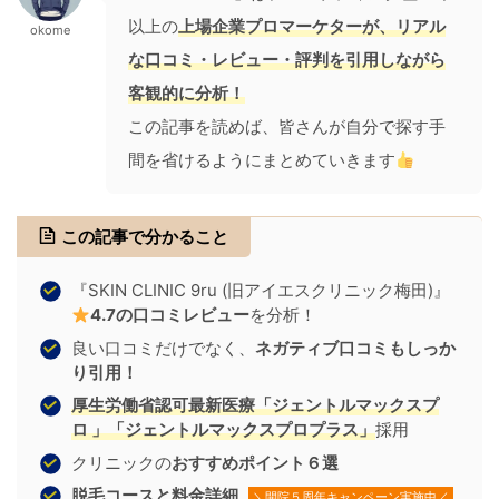
以上の
上場企業プロマーケターが、リアル
okome
な口コミ・レビュー・評判を引用しながら
客観的に分析！
この記事を読めば、皆さんが自分で探す手
間を省けるようにまとめていきます
この記事で分かること
『SKIN CLINIC 9ru (旧アイエスクリニック梅田)』
4.7の口コミレビュー
を分析！
良い口コミだけでなく、
ネガティブ口コミもしっか
り引用！
厚生労働省認可最新医療
「ジェントルマックスプ
ロ 」「ジェントルマックスプロプラス」
採用
クリニックの
おすすめポイント６選
脱毛コースと料金詳細
＼開院５周年キャンペーン実施中／