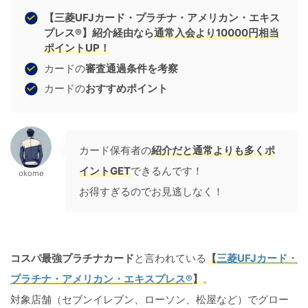
【三菱UFJカード・プラチナ・アメリカン・エキス
プレス®】紹介経由なら
通常入会より10000円相当
ポイントUP！
カードの
審査通過条件を考察
カードの
おすすめポイント
カード保有者の
紹介だと通常よりも多くポ
イントGET
できるんです！
okome
お得すぎるのでお見逃しなく！
コスパ最強プラチナカード
と言われている
【
三菱UFJカード・
プラチナ・アメリカン・エキスプレス®
】
。
対象店舗（セブンイレブン、ローソン、松屋など）でグロー