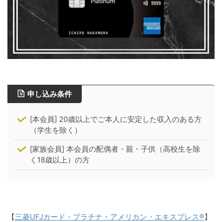
申し込み条件
[本会員] 20歳以上でご本人に安定した収入のある方
（学生を除く）
[家族会員] 本会員の配偶者・親・子供（高校生を除
く18歳以上）の方
【
三菱UFJカード・プラチナ・アメリカン・エキスプレス®
】