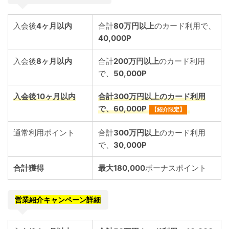
入会後
4ヶ月以内
合計
80万円以上
のカード利用で、
40,000P
入会後
8ヶ月以内
合計
200万円以上
のカード利用
で、
50,000
P
入会後
10ヶ月以内
合計
300万円以上
のカード利用
で、
60,000
P
【紹介限定】
通常利用ポイント
合計
300万円以上
のカード利用
で、
30,000
P
合計獲得
最大180,000
ボーナスポイント
営業紹介キャンペーン詳細