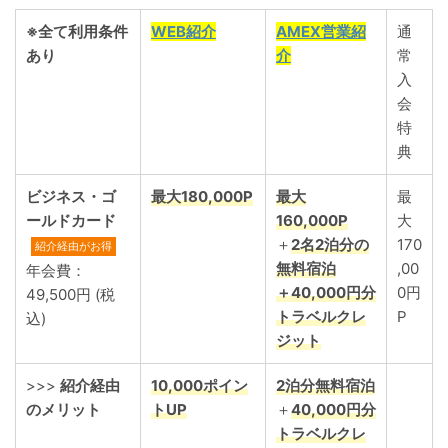
※全て利用条件
WEB紹介
AMEX営業紹
通
あり
介
常
入
会
特
典
ビジネス・ゴ
最大180,000
P
最大
最
ールドカード
160,000
P
大
＋
2名2泊分の
170
紹介経由がお得
無料宿泊
,00
年会費：
＋40,000円分
0円
49,500円 (税
トラベルクレ
P
込)
ジット
>>>
紹介経由
10,000ポイン
2泊分
無料宿泊
のメリット
トUP
＋
40,000円分
トラベルクレ