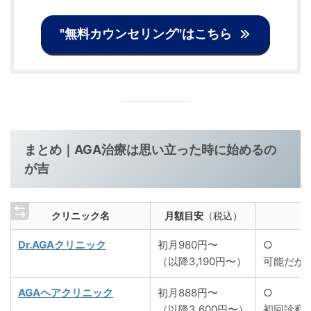
"無料カウンセリング"はこちら
まとめ｜AGA治療は思い立った時に始めるの
が吉
クリニック名
月額目安
（税込）
Dr.AGAクリニック
初月980円〜
○
（以降3,190円〜）
可能だが
AGAヘアクリニック
初月888円〜
○
（以降3,600円〜）
初回診察