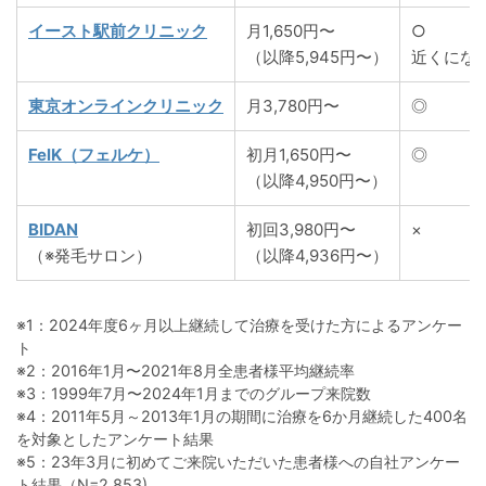
イースト駅前クリニック
月1,650円〜
○
（以降5,945円〜）
近くにな
東京オンラインクリニック
月3,780円〜
◎
FelK（フェルケ）
初月1,650円〜
◎
（以降4,950円〜）
BIDAN
初回3,980円〜
×
（※発毛サロン）
（以降4,936円〜）
※1：2024年度6ヶ月以上継続して治療を受けた方によるアンケー
ト
※2：2016年1月〜2021年8月全患者様平均継続率
※3：1999年7月〜2024年1月までのグループ来院数
※4：2011年5月～2013年1月の期間に治療を6か月継続した400名
を対象としたアンケート結果
※5：23年3月に初めてご来院いただいた患者様への自社アンケー
ト結果（N=2,853)