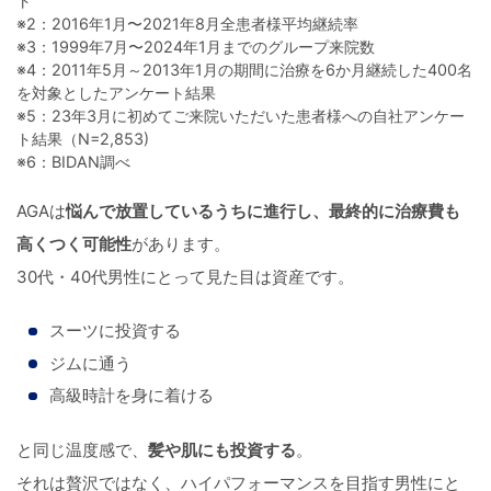
ト
※2：2016年1月〜2021年8月全患者様平均継続率
※3：1999年7月〜2024年1月までのグループ来院数
※4：2011年5月～2013年1月の期間に治療を6か月継続した400名
を対象としたアンケート結果
※5：23年3月に初めてご来院いただいた患者様への自社アンケー
ト結果（N=2,853)
※6：BIDAN調べ
AGAは
悩んで放置しているうちに進行し、最終的に治療費も
高くつく可能性
があります。
30代・40代男性にとって見た目は資産です。
スーツに投資する
ジムに通う
高級時計を身に着ける
と同じ温度感で、
髪や肌にも投資する
。
それは贅沢ではなく、ハイパフォーマンスを目指す男性にと