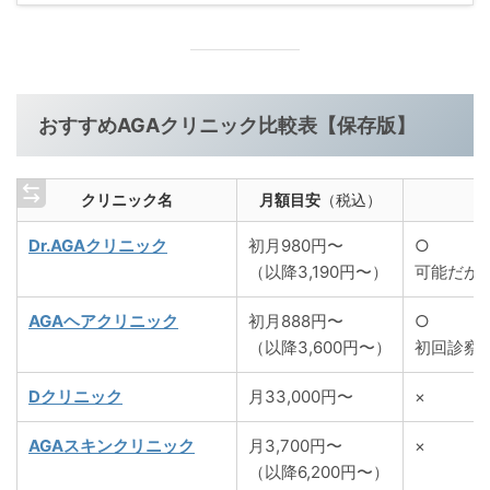
おすすめAGAクリニック比較表【保存版】
クリニック名
月額目安
（税込）
Dr.AGAクリニック
初月980円〜
○
（以降3,190円〜）
可能だが
AGAヘアクリニック
初月888円〜
○
（以降3,600円〜）
初回診察
Dクリニック
月33,000円〜
×
AGAスキンクリニック
月3,700円〜
×
（以降6,200円〜）