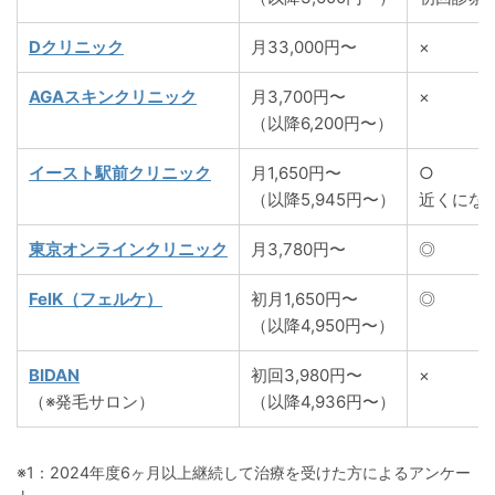
Dクリニック
月33,000円〜
×
AGAスキンクリニック
月3,700円〜
×
（以降6,200円〜）
イースト駅前クリニック
月1,650円〜
○
（以降5,945円〜）
近くにな
東京オンラインクリニック
月3,780円〜
◎
FelK（フェルケ）
初月1,650円〜
◎
（以降4,950円〜）
BIDAN
初回3,980円〜
×
（※発毛サロン）
（以降4,936円〜）
※1：2024年度6ヶ月以上継続して治療を受けた方によるアンケー