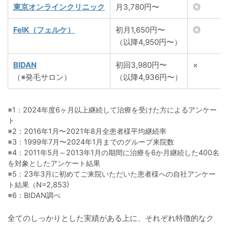
東京オンラインクリニック
月3,780円〜
◎
FelK（フェルケ）
初月1,650円〜
◎
（以降4,950円〜）
BIDAN
初回3,980円〜
×
（※発毛サロン）
（以降4,936円〜）
※1：2024年度6ヶ月以上継続して治療を受けた方によるアンケー
ト
※2：2016年1月〜2021年8月全患者様平均継続率
※3：1999年7月〜2024年1月までのグループ来院数
※4：2011年5月～2013年1月の期間に治療を6か月継続した400名
を対象としたアンケート結果
※5：23年3月に初めてご来院いただいた患者様への自社アンケー
ト結果（N=2,853)
※6：BIDAN調べ
全てのしっかりとした実績がある上に、それぞれ特徴的なク