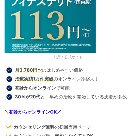
引用：公式サイト
月3,780円〜
のはじめやすい価格
治療実績1万件
突破
のオンライン診察大手
初診からオンライン
で可能
30％が20代
と、早めの治療を開始している患者が多数
＼
初診からオンラインOK
／
カウンセリング無料
の初回専用ページ
カウンセリング後、
契約しなくてもOK