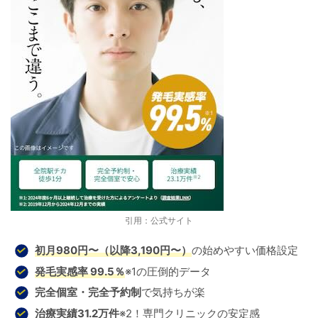
引用：公式サイト
初月980円〜（以降3,190円〜）
の始めやすい価格設定
発毛実感率
99.5％
※1の圧倒的データ
完全個室・完全予約制
で気持ちが楽
治療実績31.2万件
※2！専門クリニックの安定感