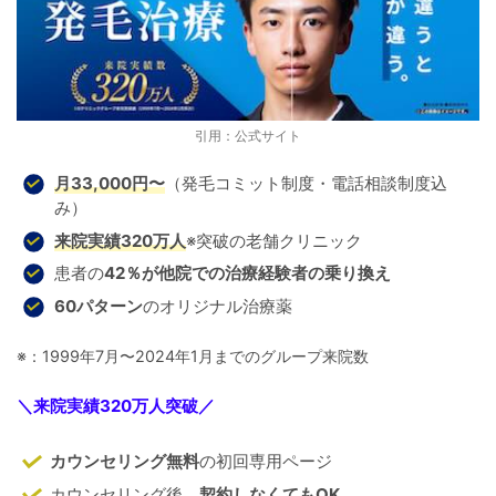
引用：公式サイト
月33,000円〜
（発毛コミット制度・電話相談制度込
み）
来院実績320万人
※突破の老舗クリニック
患者の
42％が他院での治療経験者の乗り換え
60パターン
のオリジナル治療薬
※：1999年7月〜2024年1月までのグループ来院数
＼
来院実績320万人突破
／
カウンセリング無料
の初回専用ページ
カウンセリング後、
契約しなくてもOK