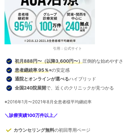
引用：公式サイト
初月888円〜（以降3,600円〜）
圧倒的な始めやすさ
患者継続率
95％
※の安定感
通院とオンラインが選べる
ハイブリッド
全国240院展開
で、近くのクリニックが見つかる
※2016年1月〜2021年8月全患者様平均継続率
＼
診療実績100万件以上
／
カウンセリング無料
の初回専用ページ