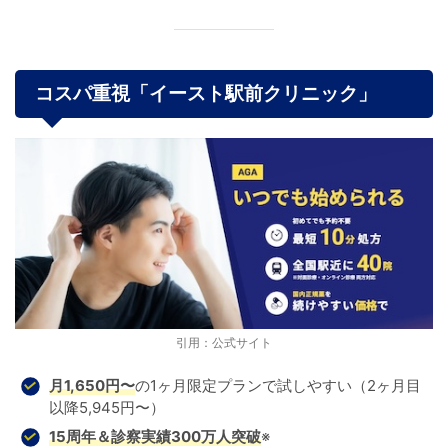
コスパ重視「イースト駅前クリニック
」
引用：公式サイト
月1,650円〜
の1ヶ月限定プランで試しやすい（2ヶ月目
以降5,945円〜）
15周年＆診察実績300万人突破
※