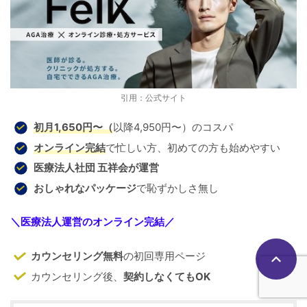
引用：公式サイト
初月1,650円〜（
以降4,950円〜）のコスパ
オンライン完結
で忙しい方、初めての方も始めやすい
医療法人社団 五祥会が運営
おしゃれなパッケージ
で恥ずかしさ無し
＼
医療法人運営のオンライン完結
／
カウンセリング無料
の初回専用ページ
カウンセリング後、
契約しなくてもOK