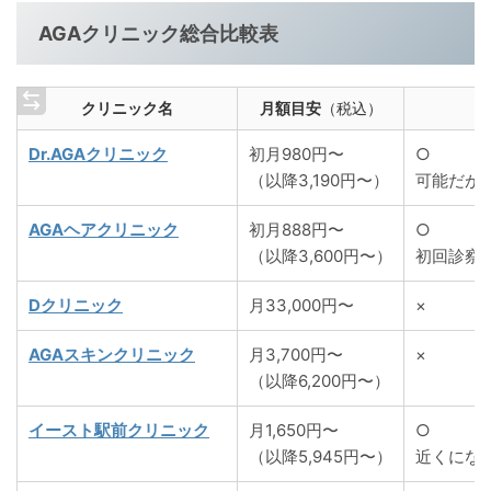
AGAクリニック総合比較表
クリニック名
月額目安
（税込）
Dr.AGAクリニック
初月980円〜
○
（以降3,190円〜）
可能だが
AGAヘアクリニック
初月888円〜
○
（以降3,600円〜）
初回診察
Dクリニック
月33,000円〜
×
AGAスキンクリニック
月3,700円〜
×
（以降6,200円〜）
イースト駅前クリニック
月1,650円〜
○
（以降5,945円〜）
近くにな